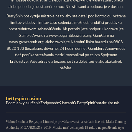
nemôžete dovoliť stratiť, alebo hazard ovplyvňuje vaše vzťahy, prácu
alebo pohodu, je dostupná pomoc. Nie ste sami a podpora je v dosahu.
BettySpin poskytuje nástroje na to, aby ste ostali pod kontrolou, vrátane
limitov vkladov, limitov času sedenia a možnosti urobiť si prestávku
prostredníctvom sebavylúčenia. Ak potrebujete podporu, kontaktujte
Gamble Aware na www.begambleaware.org, GamCare na
www.gamcareuk.org, alebo zavolajte Národnú linku hazardu na 0808
8020 133 (bezplatne, dôverne, 24 hodín denne). Gamblers Anonymous
tiež ponúka stretávania medzi rovesníkmi po celom Spojenom
kráľovstve. Vaše zdravie a bezpečnosť sú dôležitejšie ako akákoľvek
stávka.
bettyspin casino
Podmienky a určenia
Zodpovedný hazard
O BettySpin
Kontaktujte nás
Webová stránka Bettyspin Limited je prevádzkovaná na základe licencie Malta Gaming
Authority MGA/B2C/213-2019. Musíte mať vek aspoň 18 rokov na používanie tejto