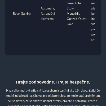
Greentube
excelentnos
Automaty,
tituly,
platforma
Relax Gaming
Agregačná
Megadrill,
bezproblé
platforma
Gonzo's Quest
integruje
Gold
viacerých
poskytova
pre nadra
skúsenosť 
Hrajte zodpovedne. Hrajte bezpečne.
Hazard by mal byť užívaný iba osobami staršími ako 18 rokov. Zatiaľ čo
mnohí ľudia hrajú na zábavu, pre niektorých sa to môže stať problémom.
Ak sa zistíte, že sa snažíte dohnať straty, hrajete s peniazmi, ktoré si