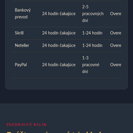
2-5
Bankový
24 hodín čakajúce
pracovných
Overenie ID
prevod
dní
Skrill
24 hodín čakajúce
1-24 hodín
Overenie ID
Neteller
24 hodín čakajúce
1-24 hodín
Overenie ID
1-3
PayPal
24 hodín čakajúce
pracovné
Overenie ID
dni
POZDRAVNÝ BALÍK