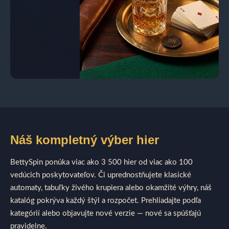
Náš kompletný výber hier
BettySpin ponúka viac ako 3 500 hier od viac ako 100
vedúcich poskytovateľov. Či uprednostňujete klasické
automaty, tabuľky živého krupiera alebo okamžité výhry, náš
katalóg pokrýva každý štýl a rozpočet. Prehliadajte podľa
kategórií alebo objavujte nové verzie — nové sa spúšťajú
pravidelne.