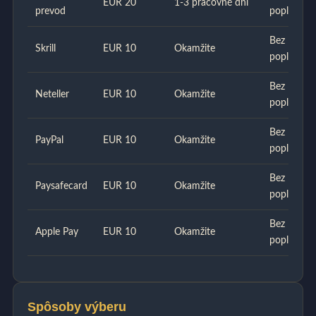
EUR 20
1-3 pracovné dni
prevod
poplatku
Bez
Skrill
EUR 10
Okamžite
poplatku
Bez
Neteller
EUR 10
Okamžite
poplatku
Bez
PayPal
EUR 10
Okamžite
poplatku
Bez
Paysafecard
EUR 10
Okamžite
poplatku
Bez
Apple Pay
EUR 10
Okamžite
poplatku
Spôsoby výberu