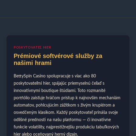
POSKYTOVATEĽ HIER
Prémiové softvérové služby za
našimi hrami
BettySpin Casino spolupracuje s viac ako 80
poskytovateľmi hier, spájajúc priemyselnú čeľaď s
innovatívnymi boutique štúdiami. Toto rozmanité
portfólio zaisťuje hráčom prístup k najnovším mechaniám
automatov, pohlcujúcim zážitkom s živým krupiérom a
osvedčeným klasikom. Každý poskytovateľ prináša svoje
odlišné prednosti na našu platformu — či inovatívne
funkcie volatility, najprestížnejšiu produkciu tabuľkových
hier alebo oceňovaný herný dizajn.