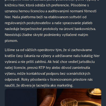
knižnicu hier, ktorá odráža ich preferencie. Pôsobíme s
uznanou hernou licenciou a audítovanými normami férnosti
hier. Naša platforma beží na etablovanom softvéri od
regulovaných poskytovateľov a naše spracovanie platieb
nasleduje bezpečnostné protokoly na úrovni bankovníctva.
Neexistujú žiadne skryté podmienky vytlačené malým
písmom.
Líšime sa od väčších operátorov tým, že si zachovávame
kratšie časy čakania na výbery a udržiavame našu katalóg hier
vybranú a nie príliš zahltnú. Ak hráč chce vedieť jurisdikciu
našej licencie, presnú RTP hry alebo dôvod zamietnutia
výberu, môže kontaktovať podporu bez scenáristických
odpovedí. Roky pôsobenia v licencovanom priestore nás
naučili, že dôvera je lacnejšia ako marketing.