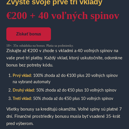
Zvýšte svoje prvé tri vklady
€200 + 40 voľných spinov
Získať bonus
18+. 35x odsádzka na bonus. Platia sa podmienky.
Získajte až €200 v zhode s vkladmi a 40 voľných spinov na
vaše prvé tri platby. Každý vklad, ktorý uskutočníte, odomkne
bonus bez potreby kódu.
Prvý vklad:
100% zhoda až do €100 plus 20 voľných spinov
na vybrané automaty
Druhý vklad:
50% zhoda až do €50 plus 10 voľných spinov
Tretí vklad:
50% zhoda až do €50 plus 10 voľných spinov
Všetky bonusy sa kreditujú okamžite. Voľné spiny sú platné 7
dní. Finančné prostriedky bonusu musia byť vsadené 35-krát
pred výberom.