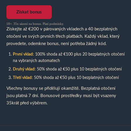
Získat bonus
18+. 35x sázení na bonus. Platí podmínky.
Získejte až €200 v párovaných vkladech a 40 bezplatných
otočení ve svých prvních třech platbách. Každý vklad, který
provedete, odemkne bonus, není potřeba žádný kód.
První vklad:
100% shoda až €100 plus 20 bezplatných otočení
na vybraných automatech
Druhý vklad:
50% shoda až €50 plus 10 bezplatných otočení
Třetí vklad:
50% shoda až €50 plus 10 bezplatných otočení
Všechny bonusy se přidělují okamžitě. Bezplatná otočení
jsou platná 7 dní. Bonusové prostředky musí být vsazeny
35krát před výběrem.