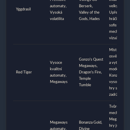
automaty,
Berserk,
velkých výhe
Yggdrasil
Vysoká
Valley of the
Upřednostň
volatilita
Gods, Hades
hráči hledají
sofistikovan
mechanismy
vizuální lesk.
Mistr v
osvěžování k
Gonzo's Quest
Vysoce
a vytváření
Megaways,
kvalitní
moderních hi
Red Tiger
Dragon's Fire,
automaty,
Konzistentn
Temple
Megaways
vysoce výk
Tumble
hry s silným
zadržením hr
Tvůrci
mechanismu
Megaways. J
Megaways
Bonanza Gold,
hry jsou
automaty,
Divine