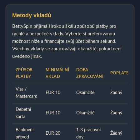
Metody vkladů
BettySpin přijímá širokou škálu způsobů platby pro
rychlé a bezpečné vklady. Vyberte si preferovanou
možnost níže a financujte svůj účet během sekund.
Všechny vklady se zpracovávají okamžitě, pokud není
uvedeno jinak.
ZPŮSOB
MINIMÁLNÍ
DOBA
POPLATEK
PLATBY
VKLAD
ZPRACOVÁNÍ
Visa /
EUR 10
Okamžitě
Žádný
Mastercard
Debetní
EUR 10
Okamžitě
Žádný
karta
Bankovní
1-3 pracovní
EUR 20
Žádný
převod
dny