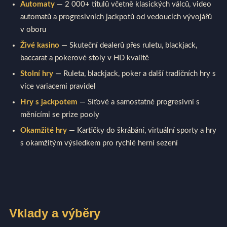
Automaty
— 2 000+ titulů včetně klasických válců, video
automatů a progresivních jackpotů od vedoucích vývojářů
v oboru
Živé kasino
— Skuteční dealerů přes ruletu, blackjack,
baccarat a pokerové stoly v HD kvalitě
Stolní hry
— Ruleta, blackjack, poker a další tradičních hry s
více variacemi pravidel
Hry s jackpotem
— Síťové a samostatné progresivní s
měnícími se prize pooly
Okamžité hry
— Kartičky do škrábání, virtuální sporty a hry
s okamžitým výsledkem pro rychlé herní sezení
Vklady a výběry