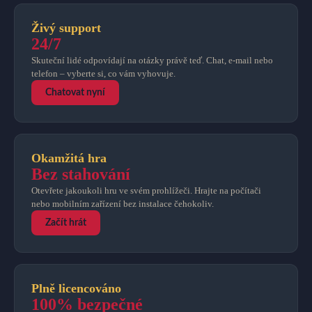
Živý support
24/7
Skuteční lidé odpovídají na otázky právě teď. Chat, e-mail nebo
telefon – vyberte si, co vám vyhovuje.
Chatovat nyní
Okamžitá hra
Bez stahování
Otevřete jakoukoli hru ve svém prohlížeči. Hrajte na počítači
nebo mobilním zařízení bez instalace čehokoliv.
Začít hrát
Plně licencováno
100% bezpečné