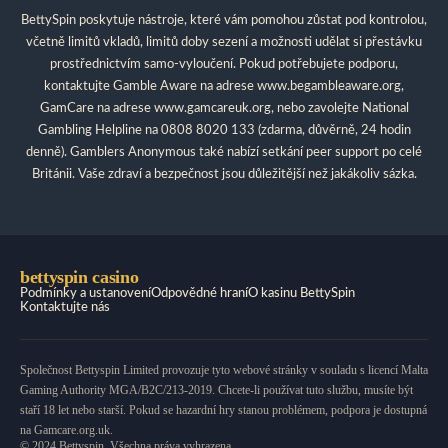
BettySpin poskytuje nástroje, které vám pomohou zůstat pod kontrolou,
včetně limitů vkladů, limitů doby sezení a možnosti udělat si přestávku
prostřednictvím samo-vyloučení. Pokud potřebujete podporu,
kontaktujte Gamble Aware na adrese www.begambleaware.org,
GamCare na adrese www.gamcareuk.org, nebo zavolejte National
Gambling Helpline na 0808 8020 133 (zdarma, důvěrně, 24 hodin
denně). Gamblers Anonymous také nabízí setkání peer support po celé
Británii. Vaše zdraví a bezpečnost jsou důležitější než jakákoliv sázka.
bettyspin casino
Podmínky a ustanovení
Odpovědné hraní
O kasinu BettySpin
Kontaktujte nás
Společnost Bettyspin Limited provozuje tyto webové stránky v souladu s licencí Malta
Gaming Authority MGA/B2C/213-2019. Chcete-li používat tuto službu, musíte být
staří 18 let nebo starší. Pokud se hazardní hry stanou problémem, podpora je dostupná
na Gamcare.org.uk.
© 2024 Bettyspin. Všechna práva vyhrazena.