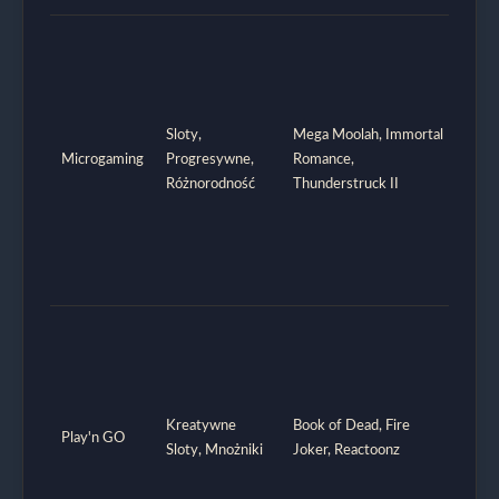
Najd
dzia
dos
leg
Sloty,
Mega Moolah, Immortal
jac
Microgaming
Progresywne,
Romance,
pro
Różnorodność
Thunderstruck II
ogr
kat
zau
mili
świe
Szw
inno
nie
mot
Kreatywne
Book of Dead, Fire
nie
Play'n GO
Sloty, Mnożniki
Joker, Reactoonz
wypł
pra