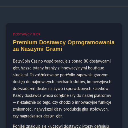
DOSTAWCY GIER
Premium Dostawcy Oprogramowania
za Naszymi Grami
BettySpin Casino współpracuje z ponad 80 dostawcami
gier, łącząc tytany branży z innowacyjnymi boutique
studiami. To zróżnicowane portfolio zapewnia graczom
dostęp do najnowszych mechanik slotów, immersyjnych
doświadczeń dealer na żywo i sprawdzonych klasyków.
Każdy dostawca wnosi odrębne siły do naszej platformy
— niezależnie od tego, czy chodzi o innowacyjne funkcje
zmienności, najwyższej klasy produkcję gier stołowych,
czy nagradzającą design gier.
Poniżej znajdują się kluczowi dostawcy, którzy definiują