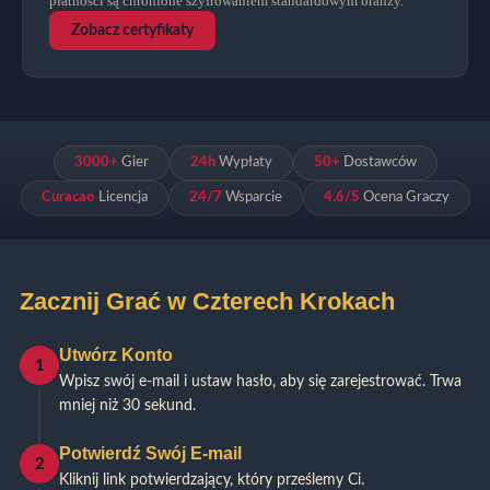
płatności są chronione szyfrowaniem standardowym branży.
Zobacz certyfikaty
3000+
Gier
24h
Wypłaty
50+
Dostawców
Curacao
Licencja
24/7
Wsparcie
4.6/5
Ocena Graczy
Zacznij Grać w Czterech Krokach
Utwórz Konto
1
Wpisz swój e-mail i ustaw hasło, aby się zarejestrować. Trwa
mniej niż 30 sekund.
Potwierdź Swój E-mail
2
Kliknij link potwierdzający, który prześlemy Ci.