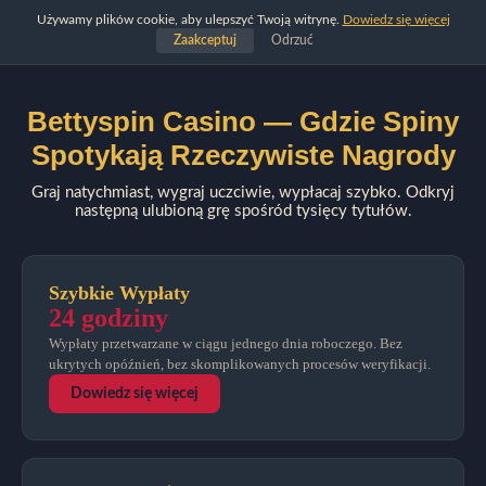
Używamy plików cookie, aby ulepszyć Twoją witrynę.
Dowiedz się więcej
bettyspin casino
Graj
PL
▾
Zaakceptuj
Odrzuć
Bettyspin Casino — Gdzie Spiny
Spotykają Rzeczywiste Nagrody
Graj natychmiast, wygraj uczciwie, wypłacaj szybko. Odkryj
następną ulubioną grę spośród tysięcy tytułów.
Szybkie Wypłaty
24 godziny
Wypłaty przetwarzane w ciągu jednego dnia roboczego. Bez
ukrytych opóźnień, bez skomplikowanych procesów weryfikacji.
Dowiedz się więcej