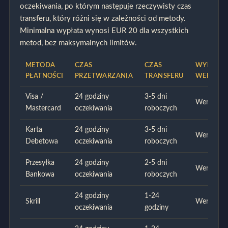
oczekiwania, po którym następuje rzeczywisty czas
transferu, który różni się w zależności od metody.
Minimalna wypłata wynosi EUR 20 dla wszystkich
metod, bez maksymalnych limitów.
METODA
CZAS
CZAS
WYMAGA
PŁATNOŚCI
PRZETWARZANIA
TRANSFERU
WERYFIK
Visa /
24 godziny
3-5 dni
Weryfikac
Mastercard
oczekiwania
roboczych
Karta
24 godziny
3-5 dni
Weryfikac
Debetowa
oczekiwania
roboczych
Przesyłka
24 godziny
2-5 dni
Weryfikac
Bankowa
oczekiwania
roboczych
24 godziny
1-24
Skrill
Weryfikac
oczekiwania
godziny