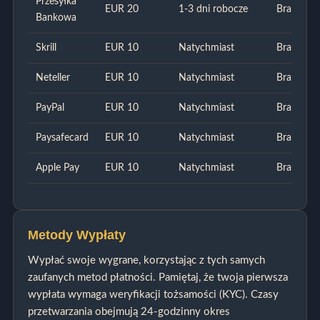
Przesyłka
EUR 20
1-3 dni robocze
Brak
Bankowa
Skrill
EUR 10
Natychmiast
Brak
Neteller
EUR 10
Natychmiast
Brak
PayPal
EUR 10
Natychmiast
Brak
Paysafecard
EUR 10
Natychmiast
Brak
Apple Pay
EUR 10
Natychmiast
Brak
Metody Wypłaty
Wypłać swoje wygrane, korzystając z tych samych
zaufanych metod płatności. Pamiętaj, że twoja pierwsza
wypłata wymaga weryfikacji tożsamości (KYC). Czasy
przetwarzania obejmują 24-godzinny okres