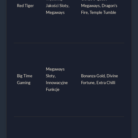
now
Red Tiger
Jakości Sloty,
Megaways, Dragon's
hitó
Megaways
Fire, Temple Tumble
Kon
wys
gry 
rete
Twó
mec
Meg
Megaways
gry 
Big Time
Sloty,
Bonanza Gold, Divine
syn
Gaming
Innowacyjne
Fortune, Extra Chilli
wys
Funkcje
zmie
zna
mno
wyg
Zna
odw
krea